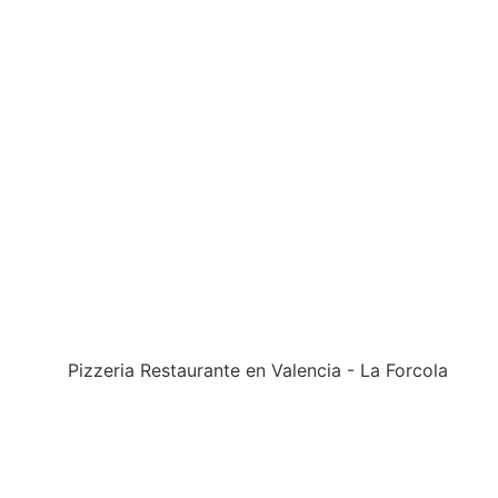
 TAVOLO A LA FORCOLA, CUCINA ITAL
amo un’esperienza gastronomica unica a Valencia con
one online è rapido, intuitivo e disponibile 24
lo senza bisogno di telefonate.