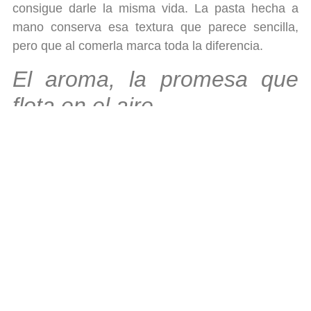
consigue darle la misma vida. La pasta hecha a
mano conserva esa textura que parece sencilla,
pero que al comerla marca toda la diferencia.
El aroma, la promesa que
flota en el aire
Cuando la masa ya está lista, el aire cambia. No es
un olor fuerte, sino algo sutil, como de cereal
fresco. Es el tipo de aroma que te hace pensar en
cocinas de abuela, en tardes de domingo con la
familia esperando alrededor de la mesa.
Ese perfume anuncia lo que está por venir. No
hace falta probarla todavía: ya sabes que esa
pasta va a tener “ese” sabor que solo se consigue
con ingredientes honestos y con tiempo. Es un olor