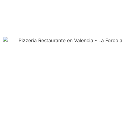
El arte de la pasta casera, un
viaje sensorial por la cocina
italiana
RESERVA TU MESA